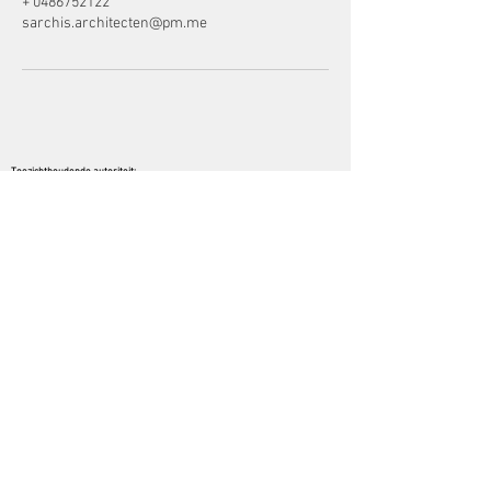
+ 0486752122
sarchis.architecten@pm.me
Toezichthoudende autoriteit:
Orde van Architecten - Vlaamse Raad
Gedragscode:
Reglement van 16 december 1983 van beroepsplichten
Algemene voorwaarden
Tel:
+32(0) 486 752 122
Email:
sarchis.architecten@pm.me
Adres: Koning Boudewijnlaan 20A - 3500 Hasselt
(Belgie, Vlaanderen )
informatiefiche