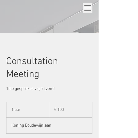
Consultation
Meeting
1ste gesprek is vrijblijvend
100
euro
1 uur
1
€ 100
u
u
Koning Boudewijnlaan